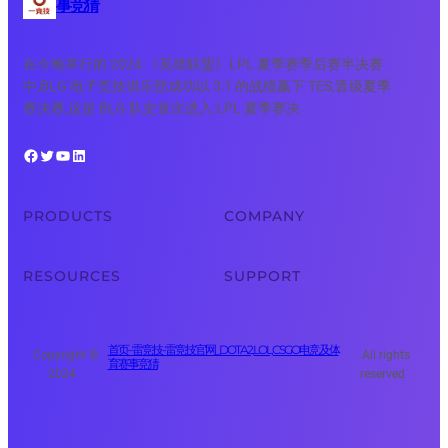
事竞猜
在今晚举行的 2024 《英雄联盟》LPL 夏季赛季后赛半决赛
中,BLG 电子竞技俱乐部成功以 3:1 的战绩赢下 TES,晋级夏季
赛决赛,这是 BLG 队史首次进入 LPL 夏季赛决
Facebook
Twitter
YouTube
LinkedIn
PRODUCTS
COMPANY
RESOURCES
SUPPORT
首页–雷竞技-雷竞技官网_DOTA2,LOL,CSGO电竞及体
Copyright ©
· All rights
育赛事竞猜
2024 ·
reserved