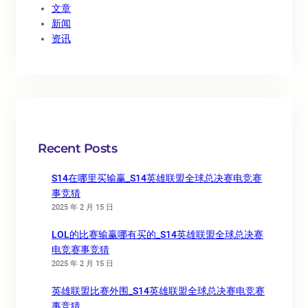
文章
新闻
资讯
Recent Posts
S14在哪里买输赢_S14英雄联盟全球总决赛电竞赛
事竞猜
2025 年 2 月 15 日
LOL的比赛输赢哪有买的_S14英雄联盟全球总决赛
电竞赛事竞猜
2025 年 2 月 15 日
英雄联盟比赛外围_S14英雄联盟全球总决赛电竞赛
事竞猜