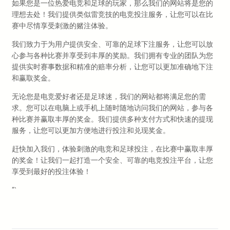
如果您是一位热爱电竞和足球的玩家，那么我们的网站将是您的
理想去处！我们提供类似雷竞技的电竞投注服务，让您可以在比
赛中尽情享受刺激的赌注体验。
我们致力于为用户提供安全、可靠的足球下注服务，让您可以放
心参与各种比赛并享受到丰厚的奖励。我们拥有专业的团队为您
提供实时赛事数据和精准的赔率分析，让您可以更加准确地下注
和赢取奖金。
无论您是电竞爱好者还是足球迷，我们的网站都将满足您的需
求。您可以在电脑上或手机上随时随地访问我们的网站，参与各
种比赛并赢取丰厚的奖金。我们提供多种支付方式和快速的提现
服务，让您可以更加方便地进行投注和兑现奖金。
赶快加入我们，体验刺激的电竞和足球投注，在比赛中赢取丰厚
的奖金！让我们一起打造一个安全、可靠的电竞投注平台，让您
享受到最好的投注体验！
“`