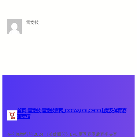
雷竞技
首页–雷竞技-雷竞技官网_DOTA2,LOL,CSGO电竞及体育赛
事竞猜
在今晚举行的 2024 《英雄联盟》LPL 夏季赛季后赛半决赛