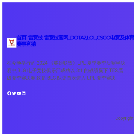
首页–雷竞技-雷竞技官网_DOTA2,LOL,CSGO电竞及体育
赛事竞猜
在今晚举行的 2024 《英雄联盟》LPL 夏季赛季后赛半决
赛中,BLG 电子竞技俱乐部成功以 3:1 的战绩赢下 TES,晋
级夏季赛决赛,这是 BLG 队史首次进入 LPL 夏季赛决
Facebook
Twitter
YouTube
LinkedIn
Copyright