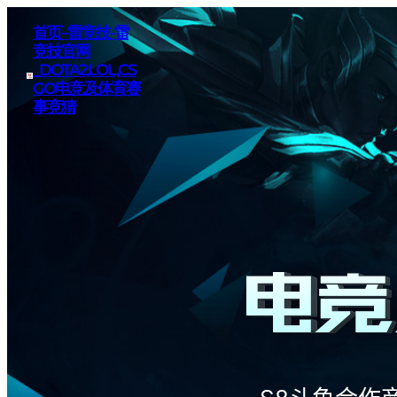
首页–雷竞技-雷
竞技官网
_DOTA2,LOL,CS
GO电竞及体育赛
事竞猜