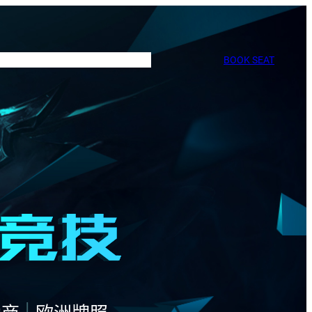
BOOK SEAT