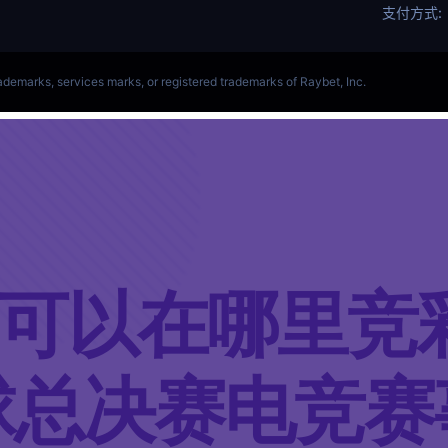
4可以在哪里竞彩
球总决赛电竞赛