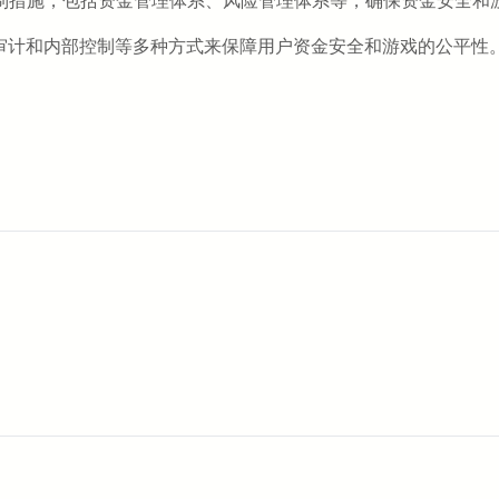
控制措施，包括资金管理体系、风险管理体系等，确保资金安全和
审计和内部控制等多种方式来保障用户资金安全和游戏的公平性