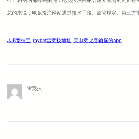
4. 严格的内部控制措施：电竞投注网站会建立完善的内部
总的来说，电竞投注网站通过技术手段、监管规定、第三方
JJB竞技宝
, 
raybet雷竞技地址
, 
买电竞比赛输赢的app
雷竞技