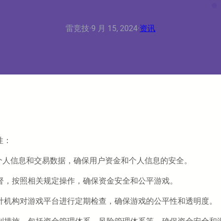
雷竞技
·
9 月 15, 2024
·
资讯
性：
的个人信息和交易数据，确保用户资金和个人信息的安全。
监督，按照相关规定操作，确保资金安全和公平游戏。
审计机构对游戏平台进行定期检查，确保游戏的公平性和透明度。