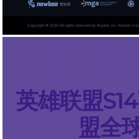
英雄联盟S1
盟全