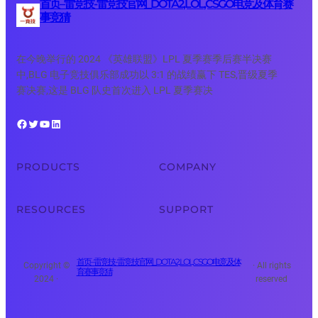
首页–雷竞技-雷竞技官网_DOTA2,LOL,CSGO电竞及体育赛
事竞猜
在今晚举行的 2024 《英雄联盟》LPL 夏季赛季后赛半决赛
中,BLG 电子竞技俱乐部成功以 3:1 的战绩赢下 TES,晋级夏季
赛决赛,这是 BLG 队史首次进入 LPL 夏季赛决
Facebook
Twitter
YouTube
LinkedIn
PRODUCTS
COMPANY
RESOURCES
SUPPORT
首页–雷竞技-雷竞技官网_DOTA2,LOL,CSGO电竞及体
Copyright ©
· All rights
育赛事竞猜
2024 ·
reserved