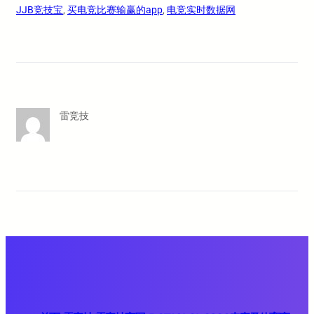
JJB竞技宝
, 
买电竞比赛输赢的app
, 
电竞实时数据网
雷竞技