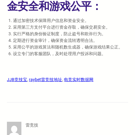
金安全和游戏公平：
通过加密技术保障用户信息和资金安全。
采用第三方支付平台进行资金存取，确保交易安全。
实行严格的身份验证制度，防止盗号和欺诈行为。
定期进行资金审计，确保资金流转透明合法。
采用公平的游戏算法和随机数生成器，确保游戏结果公正。
设立专门的客服团队，及时处理用户投诉和问题。
JJB竞技宝
, 
raybet雷竞技地址
, 
电竞实时数据网
雷竞技