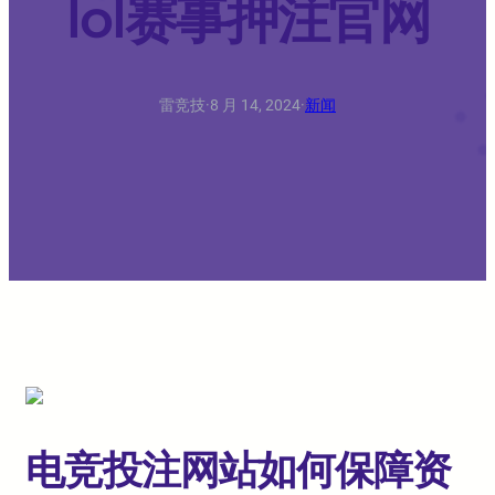
lol赛事押注官网
雷竞技
·
8 月 14, 2024
·
新闻
电竞投注网站如何保障资