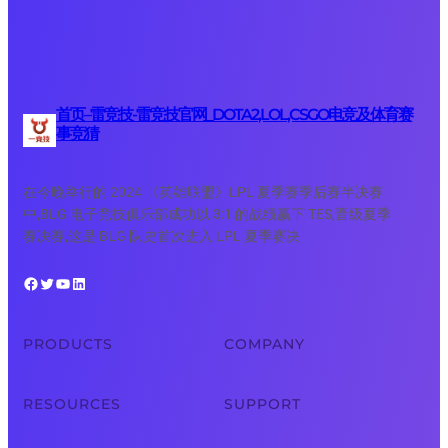
首页–雷竞技-雷竞技官网_DOTA2,LOL,CSGO电竞及体育赛
事竞猜
在今晚举行的 2024 《英雄联盟》LPL 夏季赛季后赛半决赛
中,BLG 电子竞技俱乐部成功以 3:1 的战绩赢下 TES,晋级夏季
赛决赛,这是 BLG 队史首次进入 LPL 夏季赛决
Facebook
Twitter
YouTube
LinkedIn
PRODUCTS
COMPANY
RESOURCES
SUPPORT