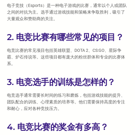
电子竞技（Esports）是一种电子游戏的比赛，通常以个人或团队
之间的对抗为主。选手通过游戏技能和策略来争取胜利，吸引了
大量观众和赞助商的关注。
2. 电竞比赛有哪些常见的项目？
电竞比赛的常见项目包括英雄联盟、DOTA 2、CS:GO、星际争
霸、炉石传说等。这些项目都有庞大的粉丝群体和专业的比赛体
系。
3. 电竞选手的训练是怎样的？
电竞选手通常需要长时间的练习和磨炼，包括游戏技能的提升、
团队配合的训练、心理素质的培养等。他们需要保持高度的专注
和耐心，应对各种竞技压力。
4. 电竞比赛的奖金有多高？