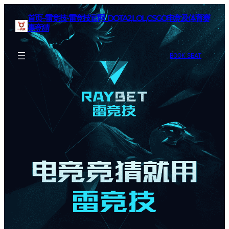
首页–雷竞技-雷竞技官网_DOTA2,LOL,CSGO电竞及体育赛
事竞猜
BOOK SEAT