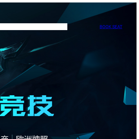
BOOK SEAT