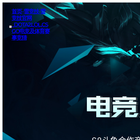
首页–雷竞技-雷
竞技官网
_DOTA2,LOL,CS
GO电竞及体育赛
事竞猜