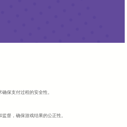
术确保支付过程的安全性。
和监督，确保游戏结果的公正性。