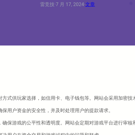
雷竞技
·
7 月 17, 2024
·
文章
支付方式供玩家选择，如信用卡、电子钱包等。网站会采用加密技
，确保用户资金的安全性，并及时处理用户的提款请求。
作，确保游戏的公平性和透明度。网站会定期对游戏平台进行审核