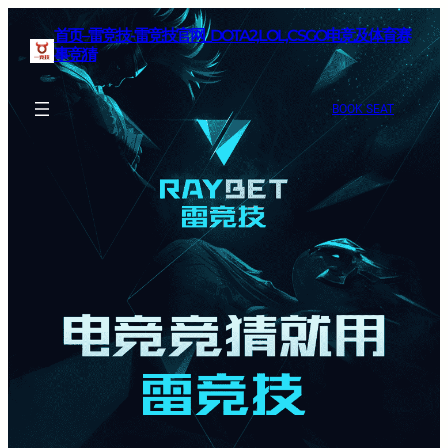
首页–雷竞技-雷竞技官网_DOTA2,LOL,CSGO电竞及体育赛
事竞猜
BOOK SEAT