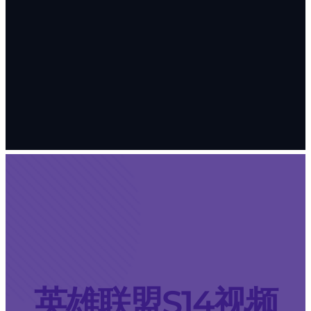
英雄联盟S14视频