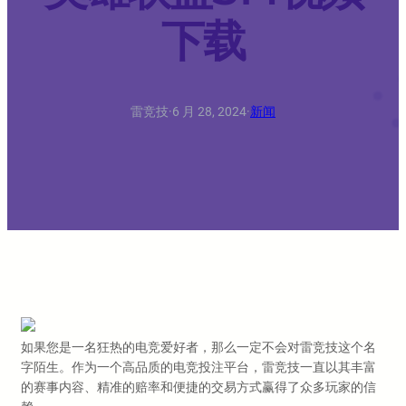
下载
雷竞技
·
6 月 28, 2024
·
新闻
如果您是一名狂热的电竞爱好者，那么一定不会对雷竞技这个名
字陌生。作为一个高品质的电竞投注平台，雷竞技一直以其丰富
的赛事内容、精准的赔率和便捷的交易方式赢得了众多玩家的信