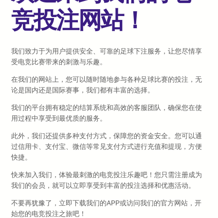
竞投注网站！
我们致力于为用户提供安全、可靠的足球下注服务，让您尽情享
受电竞比赛带来的刺激与乐趣。
在我们的网站上，您可以随时随地参与各种足球比赛的投注，无
论是国内还是国际赛事，我们都有丰富的选择。
我们的平台拥有稳定的结算系统和高效的客服团队，确保您在使
用过程中享受到最优质的服务。
此外，我们还提供多种支付方式，保障您的资金安全。您可以通
过信用卡、支付宝、微信等常见支付方式进行充值和提现，方便
快捷。
快来加入我们，体验最刺激的电竞投注乐趣吧！您只需注册成为
我们的会员，就可以立即享受到丰富的投注选择和优惠活动。
不要再犹豫了，立即下载我们的APP或访问我们的官方网站，开
始您的电竞投注之旅吧！